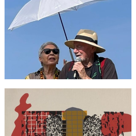
זְמָן שֶמֶש
קרא עוד ←
ספטמבר 4, 2025