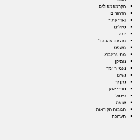
הקרמפמפולים
הרהורים
ואדי עתיר
טיולים
יוגה
מה עם אהבה?"
משפט
מתי גרינברג
נומיקן
נעמי ר. עזר
נשים
נתן זך
ספרי אמן
פיסול
שואה
תגובות הקוראות
תערוכה