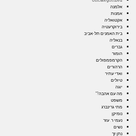
אלמנה
אמנות
אקטואליה
בירוקרעטיה
בית האמנים תל-אביב
בנאליה
גברים
הומור
הקרמפמפולים
הרהורים
ואדי עתיר
טיולים
יוגה
מה עם אהבה?"
משפט
מתי גרינברג
נומיקן
נעמי ר. עזר
נשים
נתן זך