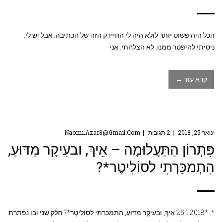
הכל היה פשוט יותר לולא היה לי החיידק הזה של הכתיבה. אבל יש לי.
ניסיתי להיפטר ממנו. לא הצלחתי. אני
קרא עוד ←
ינואר 25, 2018
2 תגובות
Naomi.azar8@gmail.com
פִּתְרוֹן הַתַּעֲלוּמָה – אֵיךְ, ובעִיקָר מַדּוּעַ,
הִתְמכַּרְתִי לסוֹלִיטֶר*?
*. *25.1.2018 אֵיךְ, ובעִיקָר מַדּוּעַ, התמכרתי לסוֹלִיטֶר*? חלק שני ובו נפתרת