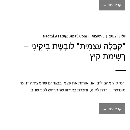
קרא עוד ←
יולי 3, 2019
5 תגובות
Naomi.azar8@gmail.com
"קַבָּלָה עַצְמִית" לוֹבֶשֶת בִּיקִינִי –
רְשִימַת קַיץ
ימי קיץ מהבילים, אני אורזת את עצמי בבגד ים שהמציאה *נועה
מונדשיין, יורדת לחוף, ונזכרת באירוע שהתרחש לפני שנים
קרא עוד ←