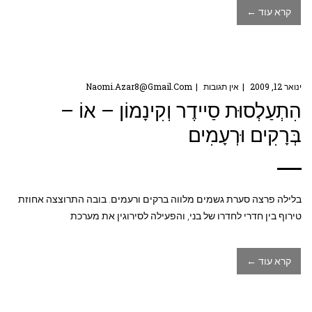
קרא עוד ←
ינואר 12, 2009
אין תגובות
Naomi.azar8@gmail.com
הִתְעַלְסוּת סַיידֶר וְקִינָמוֹן – אוֹ –
בְּרָקִים וּרְעָמִים
בלילה פרצה סערת גשמים מלווה ברקים ורעמים. בובה התרוצצה אחוזת
טירוף בין חדרי לחדרו של בני, והפעילה לסירוגין את מערכת
קרא עוד ←