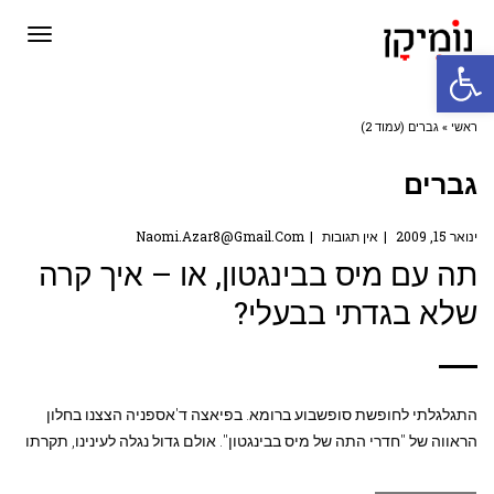
תפריט
פתח סרגל נגישות
ראשי
»
גברים (עמוד 2)
גברים
ינואר 15, 2009
אין תגובות
Naomi.azar8@gmail.com
תה עם מיס בבינגטון, או – איך קרה
שלא בגדתי בבעלי?
התגלגלתי לחופשת סופשבוע ברומא. בפיאצה ד'אספניה הצצנו בחלון
הראווה של "חדרי התה של מיס בבינגטון". אולם גדול נגלה לעינינו, תקרתו