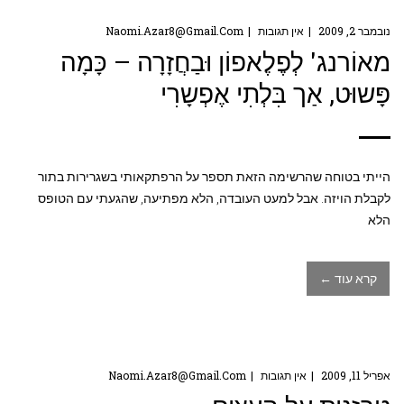
נובמבר 2, 2009
אין תגובות
Naomi.azar8@gmail.com
מאוֹרנג' לְפֶלֶאפוֹן וּבַחֲזָרָה – כָּמָה
פָּשוּט, אַך בִּלְתִי אֶפְשָרִי
הייתי בטוחה שהרשימה הזאת תספר על הרפתקאותי בשגרירות בתור
לקבלת הויזה. אבל למעט העובדה, הלא מפתיעה, שהגעתי עם הטופס
הלא
קרא עוד ←
אפריל 11, 2009
אין תגובות
Naomi.azar8@gmail.com