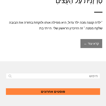
טַרְזָנִית עַל הַעֵציםִ
"ילדה קטנה מכה ילד גדול, היא מפילה אותו ולוקחת בחזרה את הבובה
שלקח ממנה." זה הזיכרון הראשון שלי. הייתי בת
קרא עוד ←
פוסטים אחרונים