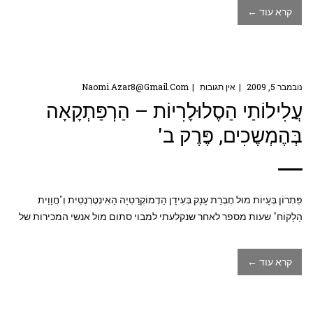
קרא עוד ←
נובמבר 5, 2009
אין תגובות
Naomi.azar8@gmail.com
עֲלִילוֹתַי הַסֶלוּלָרִיוֹת – הַרְפַּתְקָאָה
בְּהֶמְשֶכִים, פֶּרֶק ב'
פִּתְרוֹן בְּעָיוֹת מוּל חֶבְרַת עָנָק בְּעִידָן הַדֶמוֹקְרַטִיָה הַאִינְטֶרְנֶטִית וְ"חֲוָוַית
הַלָקוֹח" שעות מספר לאחר שנקלעתי למבוי סתום מול אנשי המכירות של
קרא עוד ←