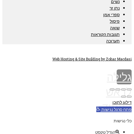
נשים
נתן זך
ספרי אמן
פיסול
שואה
תגובות הקוראות
תערוכה
Web Hosting & Site Building by Zohar Macdasi
גלילה
לראש
דילוג לתוכן
העמוד
פתח סרגל נגישות
כלי נגישות
הגדל טקסט