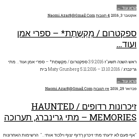
קרא עוד ←
אוקטובר 3, 2016
4 תגובות
Naomi.azar8@gmail.com
ספקטרום / מִקְשֶתֶת* – ספרי אמן
ועוד…
ראש השנה תשע"ז 3.9.2016 ספקטרום / מִקְשֶתֶת* – ספרי אמן ועוד… מתי
גרינברג / Maty Grunberg 5.11.2016 – 13.10.2016 בית
קרא עוד ←
פברואר 29, 2016
אין תגובות
Naomi.azar8@gmail.com
זיכרונות רדופים / HAUNTED
MEMORIES – מתי גרינברג, תערוכה
"אף פעם לא ידעתי מתי זיכרון רָדוּף יצוף וילכוד אותי…" הרשימות האחרונות