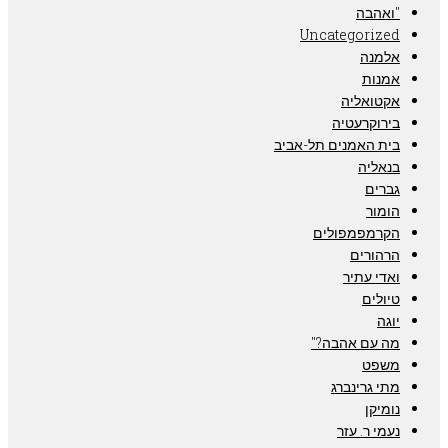
"ואהבה
Uncategorized
אלמנה
אמנות
אקטואליה
בירוקרעטיה
בית האמנים תל-אביב
בנאליה
גברים
הומור
הקרמפמפולים
הרהורים
ואדי עתיר
טיולים
יוגה
מה עם אהבה?"
משפט
מתי גרינברג
נומיקן
נעמי ר. עזר