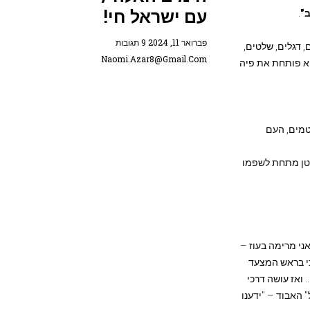
עם ישראל חי!
ב"
.
פברואר 11, 2024
9 תגובות
, דגלים, שלטים,
Naomi.azar8@gmail.com
היא פותחת את פיה
טמים, העם
ק כמוה, רק בכיוון הפוך, הפעם אני שומעת בעצתו של מתי G. שרוטן מתחת לשפמו
ני מרימה בעוז –
כי בראש המצעד
ואז עושה דרכי
 האבוד – "ידענו