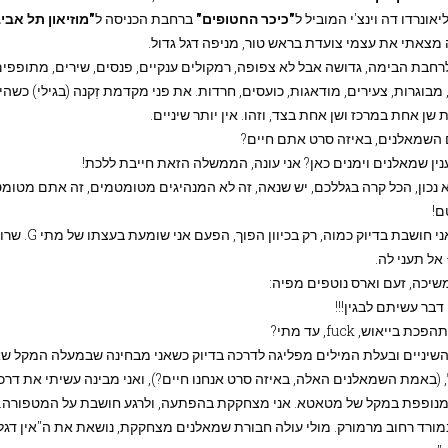
יאונרדו דה וינצ'י המוביל ל
"כיכר
החטופים"
ברחבת הכניסה ל
"מוזיאון תל אבי
מצאתי את עצמי צועדת בראש טור, מניפה דגל גדול.
רחבת הבימה, גדושה אבל לא צפופה, רמקולים ענקיים, פנסים, שירים, מתופפים
מבוגרות, צעירים, מודאגות, כועסים, חרדות. את פני מקדמת זְקנה (בגילי) כש
שן אחת במרכז ושן אחת בצד, וזהו. אין יותר שיניים.
השמאלנים, באיזה סרט אתם חיים?
נין שמאלנים וימנים כאן? אני עונה, הממשלה הזאת חייבת ללכת!
א נכון, הכל קרה בגללכם, יש שנאה, זה לא המנהיגים מטומטמים, זה אתם מטומ
ם!
היות ואני חושבת בדיו
אל תעני לה.
שיכה, זעם וארס נוטפים מפיה:
דבר עשיתם לבגין!!!
ת בייאוש, fuck, עד מתי?
שיניים ובעלת המילים מפליגה לדרכה בדיוק כשאני מבחינה שבמעלה המקל שא
ל, (באמת השמאלנים האלה, באיזה סרט אנחנו חיים?), ואני מבינה עשיתי את דר
מנופפת במקל של מטאטא. אני מצחקקת בהפתעה, ולרגע חושבת על המטפורה… 
מורד רחוב מרמורק. מולי עולה חבורת שמאלנים מצחקקת, נושאת את ה"אין דגל"