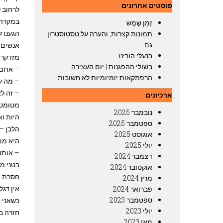
פוסטים אחרונים
לרחוב ל
במקרה 
זְמָן שֶמֶש
הגענו ל
תמונות קצרות, והערה על טסטוסטרון
גם
אנשים, 
בנעלי הורינו
מזדקרת 
בשולי ההפגנות | יום העצירה
– אתם 
הרפתקאות יומיומיות לא חשובות
– מה ע
– זה ל
ארכיונים
מטומט
נובמבר 2025
ספטמבר 2025
הלבן – 
אוגוסט 2025
היא ממ
יולי 2025
– אותו 
דצמבר 2024
בטני מתהפכ
אוקטובר 2024
חסרת ה
מרץ 2024
אין דג
פברואר 2024
ספטמבר 2023
כשאני 
יולי 2023
חזרה ב
מאי 2023