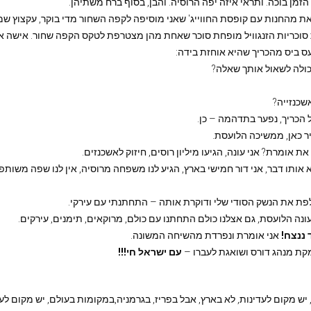
הזמן בוכה. ותראי איזה יפה הרוסיה. והבן, בסוף ברח משתיהן.
את מהחנות עם קופסת החווייג' שאני מוסיפה לקפה השחור מדי בוקר, עקצוץ שמע
סוכריות הזנגוויל מופחת סוכר שאחת מהן מצטרפת לטקס הקפה שחור. אישה אלמ
עס ביס מהכריך שהיא אוחזת בידה:
יכולה לשאול אותך שאלה?
שכנזייה?
נטול הכריך, נפער בתדהמה – כן.
יר כאן, ממשיכה הלועסת.
ת אומרת? אני עונה, הגיעו מיליון רוסים, חיזוק לאשכנזים.
 אותו דבר, אני דור חמישי בארץ, הגיע לנו משפחה מרוסיה, אין לנו שפה משותפ
לפת את הנשק הסודי שלי ודוקרת אותה – התחתנתי עם עירקי.
ונה הלועסת, גם אצלנו כולם התחתנו עם כולם, מרוקאים, תימנים, עירקים.
 ננצח!
אני אומרת ונפרדת מהשיחה המשונה.
מקת מנהג דורס ושואגת לעברו –
עם ישראל חי!!!
 יש מקום לעדינות, לא בארץ, אבל בפריז, בגרמניה,במקומות בעולם, יש מקום לע