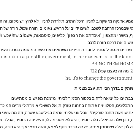
".
ע אזעקה מי שקרוב לחניון היכל התרבות לרדת לחניון, לא לרוץ, יש מקום, זה הח
מי שבמרכז הרחבה לשכב ולשים ידיים על הראש, נאומים, הורה שכול, הורה של ח
, מישהי מהצפון, "איבדתם את הצפון", קליפים, סיסמאות, אשם! בושה! עכשיו!
ושים את דרכנו חזרה לרכב.
צעירים מנסה להסביר לחבורת תיירים משתאים את פשר המהומה במרכז העיר:
nstration against the government, in the museum is for the kidn
BRING THEM HOME
שותקים בדרך הבייתה, עצב מצמית.
בבת ים. כל יציאה לרחוב בלפור הסמוך לביתי, מזמנת מפגשים מפתיעים.
התבלינים, הטלוויזיה פתוחה בתחנה טורקית, אל תשאלי אומרת לי מרים המוכרת
ת שומעת תחנה טורקית!!! אבל אני עליתי ארצה בגיל שבע עשרה, וזה מה שאני א
 הבן שלה הביא לה כלה רוסיה, והיא לא מסכימה לו, והיא יפה הרוסיה, אבל רו
 לבן שלה שיתחתן איתה, יש לה הרבה כסף לאמא, והנה תראי איך היא בוכה, מ