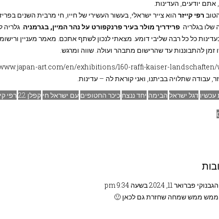
אתם יודעים, העדינות.
הטוב
רפי קייזר
הוא צייר ישראלי, בעשור העשירי של חייו, חי מרבית השנים בפרי
 שלו בגלריה
פרידריך מולר בעיר פרנקפורט על נהר המיין, בגרמניה
. גלריה 
דינות כל כל רבה שליבי דומע. מצאתי לנכון לשתף אתכם. מאמר מעניין ורישומים
 זמן להתבוננות עד שהרישום מתבהר ועולה. שווה ומרגש.
//www.japan-art.com/en/exhibitions/160-raffi-kaiser-landschaften/
זר, עבודה שתלויה בביתנו, ואני קוראת לה – עדינות.
 עכשיו
דגל ישראל
הבימה
יחד ננצח
כיכר החטופים
עם ישראל חי
קפלן 22
רפי קי
הגב
נוקי
פברואר 11, 2024 בשעה 9:34 pm
ממש ממש שמחה שחזרת גם לכאן 🙂