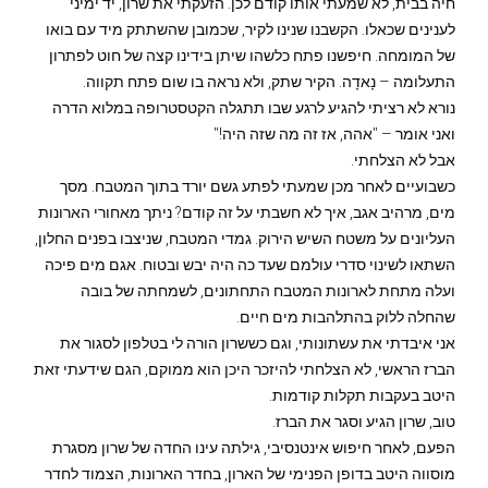
חיה בבית, לא שמעתי אותו קודם לכן. הזעקתי את שרון, יד ימיני
לענינים שכאלו. הקשבנו שנינו לקיר, שכמובן שהשתתק מיד עם בואו
של המומחה. חיפשנו פתח כלשהו שיתן בידינו קצה של חוט לפתרון
התעלומה – נָאדָה. הקיר שתק, ולא נראה בו שום פתח תקווה.
נורא לא רציתי להגיע לרגע שבו תתגלה הקטסטרופה במלוא הדרה
ואני אומר – "אהה, אז זה מה שזה היה!"
אבל לא הצלחתי.
כשבועיים לאחר מכן שמעתי לפתע גשם יורד בתוך המטבח. מסך
מים, מרהיב אגב, איך לא חשבתי על זה קודם? ניתך מאחורי הארונות
העליונים על משטח השיש הירוק. גמדי המטבח, שניצבו בפנים החלון,
השתאו לשינוי סדרי עולמם שעד כה היה יבש ובטוח. אגם מים פיכה
ועלה מתחת לארונות המטבח התחתונים, לשמחתה של בובה
שהחלה ללוק בהתלהבות מים חיים.
אני איבדתי את עשתונותי, וגם כששרון הורה לי בטלפון לסגור את
הברז הראשי, לא הצלחתי להיזכר היכן הוא ממוקם, הגם שידעתי זאת
היטב בעקבות תקלות קודמות.
טוב, שרון הגיע וסגר את הברז.
הפעם, לאחר חיפוש אינטנסיבי, גילתה עינו החדה של שרון מסגרת
מוסווה היטב בדופן הפנימי של הארון, בחדר הארונות, הצמוד לחדר