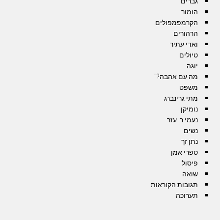
גברים
הומור
הקרמפמפולים
הרהורים
ואדי עתיר
טיולים
יוגה
מה עם אהבה?"
משפט
מתי גרינברג
נומיקן
נעמי ר. עזר
נשים
נתן זך
ספרי אמן
פיסול
שואה
תגובות הקוראות
תערוכה