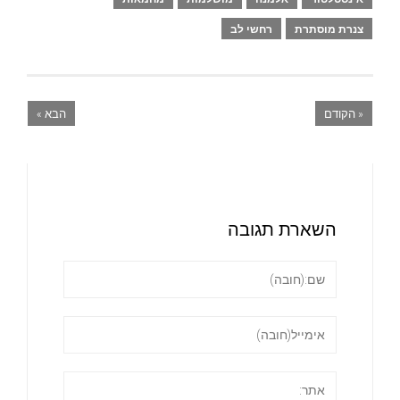
צנרת מוסתרת
רחשי לב
« הקודם
הבא »
השארת תגובה