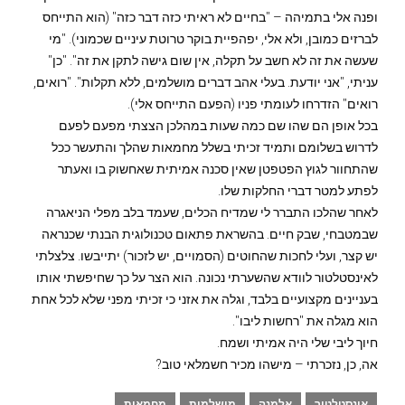
ופנה אלי בתמיהה – "בחיים לא ראיתי כזה דבר כזה" (הוא התייחס
לברזים כמובן, ולא אלי, יפהפיית בוקר טרוטת עיניים שכמוני). "מי
שעשה את זה לא חשב על תקלה, אין שום גישה לתקן את זה". "כן"
עניתי, "אני יודעת. בעלי אהב דברים מושלמים, ללא תקלות". "רואים,
רואים" הזדרחו לעומתי פניו (הפעם התייחס אלי).
בכל אופן הם שהו שם כמה שעות במהלכן הצצתי מפעם לפעם
לדרוש בשלומם ותמיד זכיתי בשלל מחמאות שהלך והתעשר ככל
שהתחוור לגוץ הפטפטן שאין סכנה אמיתית שאחשוק בו ואעתר
לפתע למטר דברי החלקות שלו.
לאחר שהלכו התברר לי שמדיח הכלים, שעמד בלב מפלי הניאגרה
שבמטבחי, שבק חיים. בהשראת פתאום טכנולוגית הבנתי שכנראה
יש קצר, ועלי לחכות שהחוטים (הסמויים, יש לזכור) יתייבשו. צלצלתי
לאינסטלטור לוודא שהשערתי נכונה. הוא הצר על כך שחיפשתי אותו
בעניינים מקצועיים בלבד, וגלה את אזני כי זכיתי מפני שלא לכל אחת
הוא מגלה את "רחשות ליבו".
חיוך ליבי שלי היה אמיתי ושמח.
אה, כן, נזכרתי – מישהו מכיר חשמלאי טוב?
אינסטלטור
אלמנה
מושלמות
מחמאות