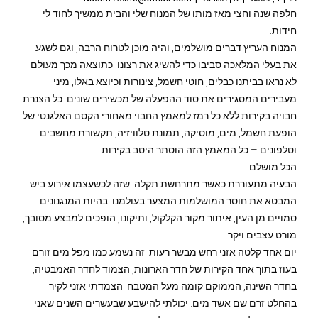
חלפה שנה וחצי מאז מותו של המנוח שלי והבית ממשיך לחוד לי
חידות.
המנוח העריץ דברים מושלמים, והיה מוכן לטרוח הרבה, וגם לשגע
את בעלי המלאכה סביבו כדי להשיג את רצונו. כתוצאה מכך מעולם
לא נראו בביתנו כבלים, חוטי חשמל, צינורות וכיוצא באלו, מיני
מעבירים המסגירים את סוד ההפעלה של מכשירים שונים. כל הצנרת
חבויה בקירות ללא כל רמז למאמץ החבוי מאחורי הקסם האלגנטי של
הופעת חשמל, מים, מוסיקה, תמונת טלוויזיה, תקשורת מחשבים
וטלפונים – כל המאמץ הזה הוסתר היטב בקירות.
הכל מושלם.
הבעיה מתעוררת כאשר מתרחשת תקלה. שזה לכשעצמו אירוע ביש
המבטא את חוסר המושלמות המצער בעולמנו. בהיות המנגנונים
סמויים מן העין, איתור מקור הקלקול, ותיקונו, הופכים למבצע מסובך,
מורט עצבים ויקר.
יום אחד קלטה אזני רחש מבשר רעות. זה נשמע כמו מפל מים זורם
בעוז בתוך אחד הקירות של חדר הארונות, הצמוד לחדר האמבטיה,
בחדר השינה, הממוקם קומה מעל המטבח. הצמדתי אזני לקיר.
בהחלט זרם שם אשד מים. יכולתי להישבע שבעשרים השנים שאני