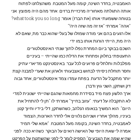
האמבטיה, בחדר השינה, קומה מעל המטבח. משהצלחנו לפתוח
אותה התגלתה מאחוריה מרכזיית ברזים. אחד מהם היה מפוצץ. אני
בטוחה ששמעתי אותו (את הברז) אומר: what took you so long?
"אהה" אמרתי "אז זה מה שזה היה!"
אלו רגעים בהם אני מודה שמזלו של בעלי שהוא כבר מת, שאם לא
היה מת, הייתי הורגת אותו במו ידי.
השכם בבוקר ביום המחרת נפלו לתוך שנתי האינסטלטורים.
התעטפתי בחלוק ופתחתי את הדלת כמו שהייתי – בעיניים
מפלבלות ותלתלים פרועים לכל עבר. באינסטינקט מדיארי עתיק
וחסר תוחלת ניסיתי לבחוש באצבעותי ולארגן את שערי למבנה קצת
יותר מתקבל על הדעת. בפתח עמדו צמד אינסטלטורים, אחד גבוה
דק ושתקן, השני גוץ ודברן.
ארך הלשון פצח מיד בסידרת מחמאות שהגם שהייתי ישנונית למדי
לא התקבלה על דעתי. "עזוב בחייך" אמרתי לו "תן לי להתחיל את
היום". הוא המשיך בנאומו הנלהב, כשהשתקן, דלי בידיו וחיוך קטן
בעיניו, מהלך אחריו ושניהם נלווים אלי לחדר הארונות, הצמוד
לאמבטיה, בחדר השינה, בקומה מעל המטבח. "אמא שלי תמיד
אמרה לי שאת היופי של האישה רואים על הבוקר. כשהיא ככה. לפני
שהיא שמה את הצבעים" הספיק לומר לי לפני שהשתטח על הפרקט